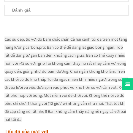
Đánh giá
Cao su đẹp.
So với độ bám chắc chắn Cả hai cánh tối đa trên một tầng
năng lượng carbon.pro: Bạn có thể dễ dàng lật giao bóng ngắn.
Top
rất dễ dàng từ gần bàn đến khoảng cách giữa.
Bạn có thể xoay nhiều
hơn với r42 so với rgrip Tôi không cảm thấy nó rất nhạy cảm với vòng
quay đến, giống như độ bám đường.
Chơi ngắn không khó lắm. Trên
các khối có độ khó thấp Tôi đã ngạc nhiên khi nhiều người trong số tôi
đi vào lưới và việc đưa spin vào phục vụ khó hơn so với cầm vợt.
R42
rất phù hợp với bóng.
Một niềm vui để chơi với.
Không thể nói về độ
bền, chỉ chơi 1 tháng với (12 giờ / w) nhưng vẫn như mới.
Thật tốt khi
đề cập rằng nó rất nhẹ !!
Bạn không cảm thấy nặng nề ngay cả với bài
hát tối đa!
Tốc độ của mặt vợt
: