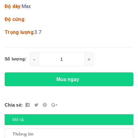
Độ dày
:Max
Độ cứng
:
Trọng lượng
:3.7
-
+
Số lượng:
Mua ngay
Chia sẻ:
Mô tả
Thông tin