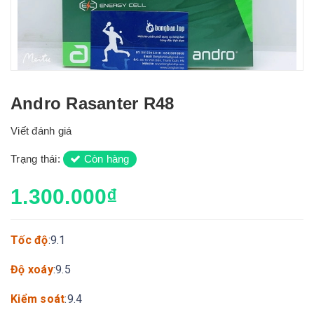
Andro Rasanter R48
Viết đánh giá
Trạng thái:
Còn hàng
1.300.000₫
Tốc độ
:9.1
Độ xoáy
:9.5
Kiểm soát
:9.4