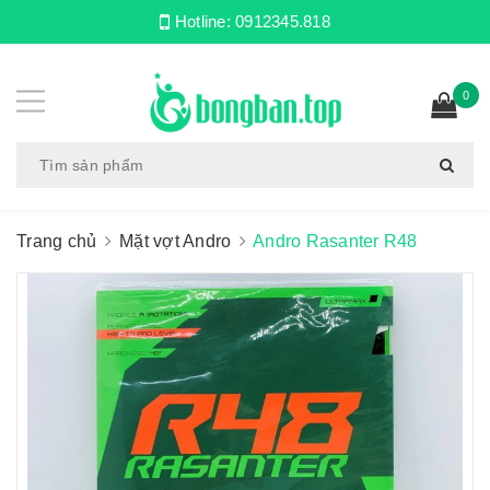
Hotline:
0912345.818
0
Trang chủ
Mặt vợt Andro
Andro Rasanter R48