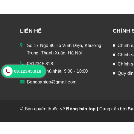
LIÊN HỆ
CHÍNH 
Số 17 Ngõ 86 Tô Vĩnh Diện, Khương
Chính s
Trung, Thanh Xuân, Hà Nội
Chính s
0912345.818
Chính sá
Thứ 2 - Chủ nhật: 9:00 - 18:00
09.12345.818
Quy địn
Bongbantop@gmail.com
© Bản quyền thuộc về
Bóng bàn top
|
Cung cấp bởi
Sa