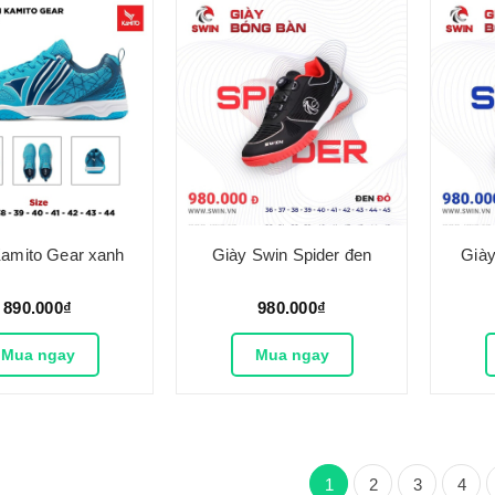
Kamito Gear xanh
Giày Swin Spider đen
Giày
890.000₫
980.000₫
Mua ngay
Mua ngay
1
2
3
4