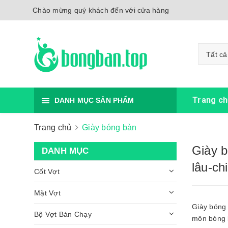
Chào mừng quý khách đến với cửa hàng
Tất cả
Trang ch
DANH MỤC SẢN PHẨM
Trang chủ
Giày bóng bàn
Giày b
DANH MỤC
lâu-chi
Cốt Vợt
Mặt Vợt
Giày bóng 
Bộ Vợt Bán Chạy
môn bóng 