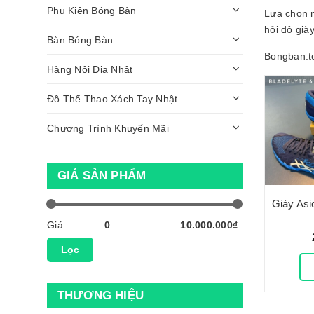
Phụ Kiện Bóng Bàn
Lựa chọn m
hỏi độ già
Bàn Bóng Bàn
Bongban.to
Hàng Nội Địa Nhật
Đồ Thể Thao Xách Tay Nhật
Chương Trình Khuyến Mãi
GIÁ SẢN PHẨM
Giá:
—
Lọc
THƯƠNG HIỆU