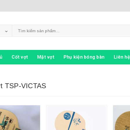
ủ
Cốt vợt
Mặt vợt
Phụ kiện bóng bàn
Liên hệ
ợt TSP-VICTAS