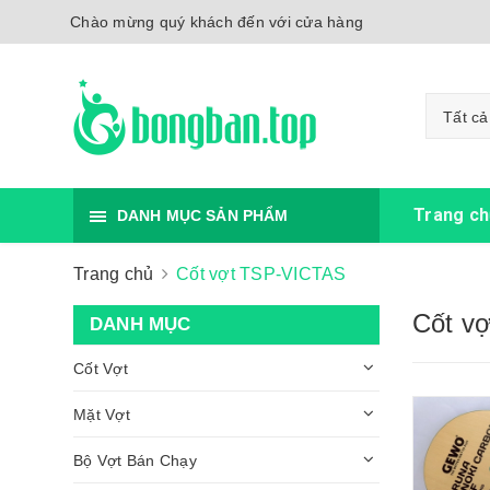
Chào mừng quý khách đến với cửa hàng
Tất cả
Trang ch
DANH MỤC SẢN PHẨM
Trang chủ
Cốt vợt TSP-VICTAS
Cốt v
DANH MỤC
Cốt Vợt
Mặt Vợt
Bộ Vợt Bán Chạy