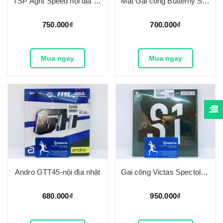
TSP Agrit Speed nội địa Nhật
Mặt Gai công Butterfly Speedy P.O nội địa Nhật
750.000₫
700.000₫
Mua ngay
Mua ngay
Andro GTT45-nội địa nhật
Gai công Victas Spectol S1 nội địa Nhật
680.000₫
950.000₫