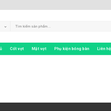
ủ
Cốt vợt
Mặt vợt
Phụ kiện bóng bàn
Liên hệ