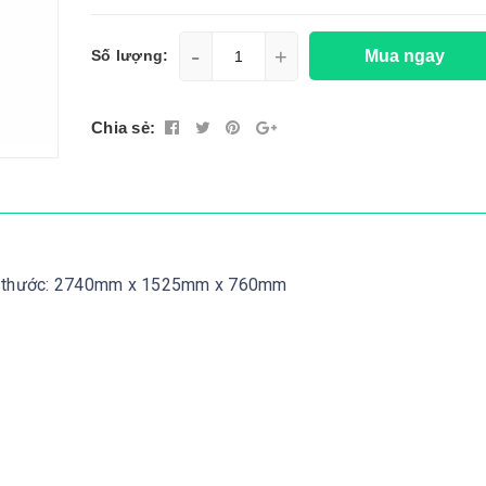
-
+
Mua ngay
Số lượng:
Chia sẻ:
ích thước: 2740mm x 1525mm x 760mm