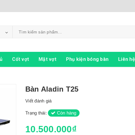
ủ
Cốt vợt
Mặt vợt
Phụ kiện bóng bàn
Liên hệ
Bàn Aladin T25
Viết đánh giá
Trạng thái:
Còn hàng
10.500.000₫