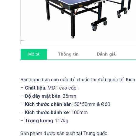
Mô tả
Thông tin
Đánh giá
Bàn bóng bàn cao cấp đủ chuẩn thi đấu quốc tế. K
–
Chất liệu
: MDF cao cấp .
–
Độ dày mặt bàn
: 25mm
–
Kích thước chân bàn
: 50*50mm & Ø60
–
Kích thước bánh xe
: 100mm
–
Trọng lượng
117kg
Sản phẩm được sản xuất tại Trung quốc