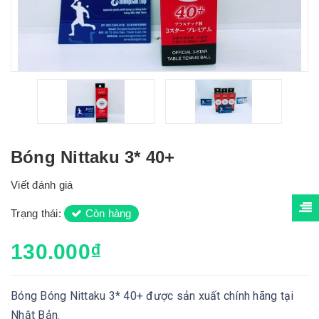
Bóng Nittaku 3* 40+
Viết đánh giá
Trạng thái:
Còn hàng
130.000₫
Bóng Bóng Nittaku 3* 40+ được sản xuất chính hãng tại
Nhật Bản.