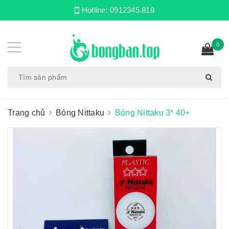
Hotline:
0912345.818
0
Trang chủ
Bóng Nittaku
Bóng Nittaku 3* 40+