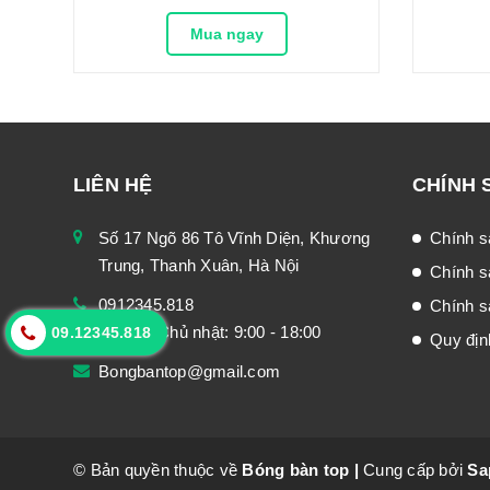
Mua ngay
LIÊN HỆ
CHÍNH 
Số 17 Ngõ 86 Tô Vĩnh Diện, Khương
Chính s
Trung, Thanh Xuân, Hà Nội
Chính s
0912345.818
Chính sá
Thứ 2 - Chủ nhật: 9:00 - 18:00
09.12345.818
Quy địn
Bongbantop@gmail.com
© Bản quyền thuộc về
Bóng bàn top
|
Cung cấp bởi
Sa