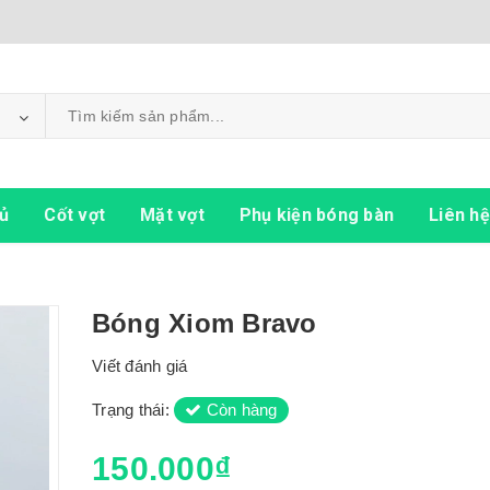
ủ
Cốt vợt
Mặt vợt
Phụ kiện bóng bàn
Liên hệ
Bóng Xiom Bravo
Viết đánh giá
Trạng thái:
Còn hàng
150.000₫