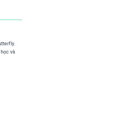
terfly.
 học và