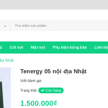
ủ
Cốt vợt
Mặt vợt
Phụ kiện bóng bàn
Liên hệ
địa Nhật
Tenergy 05 nội địa Nhật
Viết đánh giá
Trạng thái:
Còn hàng
1.500.000₫