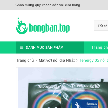
Chào mừng quý khách đến với cửa hàng
Tất cả
Trang ch
DANH MỤC SẢN PHẨM
Trang chủ
Mặt vợt nội địa Nhật
Tenergy 05 nội 