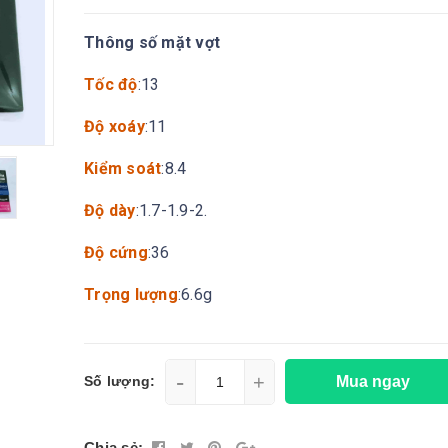
Thông số mặt vợt
Tốc độ
:13
Độ xoáy
:11
Kiểm soát
:8.4
Độ dày
:1.7-1.9-2.
Độ cứng
:36
Trọng lượng
:6.6g
-
+
Mua ngay
Số lượng:
Chia sẻ: