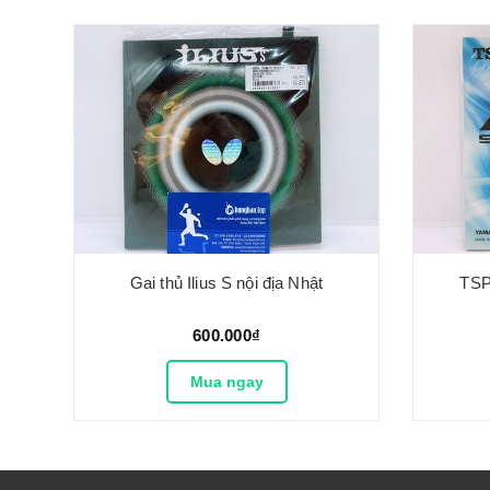
hật
Gai thủ Ilius S nội địa Nhật
TSP 
600.000₫
Mua ngay