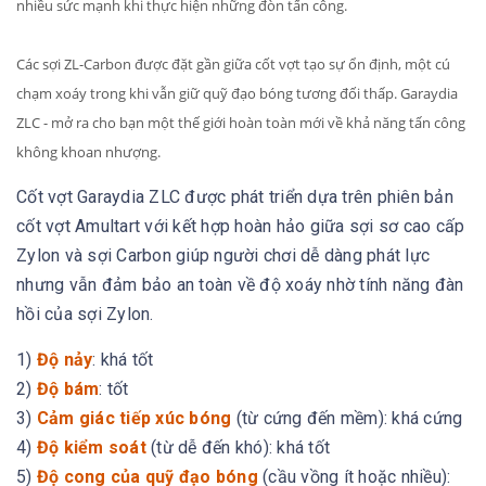
nhiều sức mạnh khi thực hiện những đòn tấn công.
Các sợi ZL-Carbon được đặt gần giữa cốt vợt tạo sự ổn định, một cú
chạm xoáy trong khi vẫn giữ quỹ đạo bóng tương đối thấp.
Garaydia
ZLC - mở ra cho bạn một thế giới hoàn toàn mới về khả năng tấn công
không khoan nhượng.
Cốt vợt Garaydia ZLC được phát triển dựa trên phiên bản
cốt vợt Amultart với kết hợp hoàn hảo giữa sợi sơ cao cấp
Zylon và sợi Carbon giúp người chơi dễ dàng phát lực
nhưng vẫn đảm bảo an toàn về độ xoáy nhờ tính năng đàn
hồi của sợi Zylon.
1)
Độ nảy
: khá tốt
2)
Độ bám
: tốt
3)
Cảm giác tiếp xúc bóng
(từ cứng đến mềm): khá cứng
4)
Độ kiểm soát
(từ dễ đến khó): khá tốt
5)
Độ cong của quỹ đạo bóng
(cầu vồng ít hoặc nhiều):