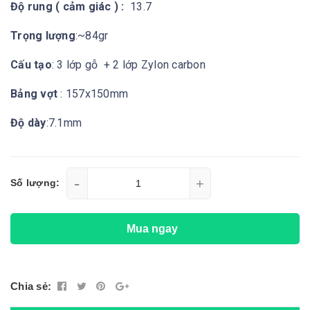
Độ rung ( cảm giác ) :
13.7
Trọng lượng
:~84gr
Cấu tạo
: 3 lớp gỗ + 2 lớp Zylon carbon
Bảng vợt
: 157x150mm
Độ dày
:7.1mm
-
+
Số lượng:
Mua ngay
Chia sẻ: