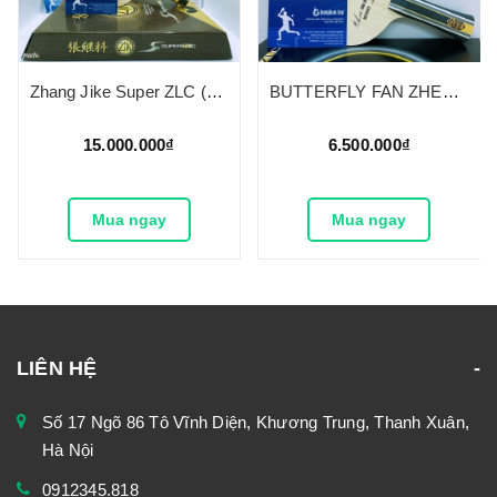
Zhang Jike Super ZLC (Ngừng Sản Xuất)
BUTTERFLY FAN ZHENDONG SUPER ZLC
15.000.000₫
6.500.000₫
Mua ngay
Mua ngay
LIÊN HỆ
Số 17 Ngõ 86 Tô Vĩnh Diện, Khương Trung, Thanh Xuân,
Hà Nội
0912345.818