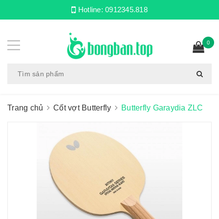
Hotline:
0912345.818
0
Trang chủ
Cốt vợt Butterfly
Butterfly Garaydia ZLC