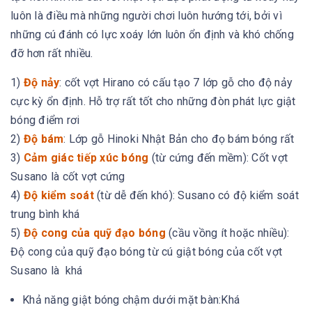
luôn là điều mà những người chơi luôn hướng tới, bởi vì
những cú đánh có lực xoáy lớn luôn ổn định và khó chống
đỡ hơn rất nhiều.
1)
Độ nảy
: cốt vợt Hirano có cấu tạo 7 lớp gỗ cho độ nảy
cực kỳ ổn định. Hỗ trợ rất tốt cho những đòn phát lực giật
bóng điểm rơi
2)
Độ bám
: Lớp gỗ Hinoki Nhật Bản cho đọ bám bóng rất
3)
Cảm giác tiếp xúc bóng
(từ cứng đến mềm): Cốt vợt
Susano là cốt vợt cứng
4)
Độ kiểm soát
(từ dễ đến khó): Susano có độ kiểm soát
trung bình khá
5)
Độ cong của quỹ đạo bóng
(cầu vồng ít hoặc nhiều):
Độ cong của quỹ đạo bóng từ cú giật bóng của cốt vợt
Susano là khá
Khả năng giật bóng chậm dưới mặt bàn:Khá