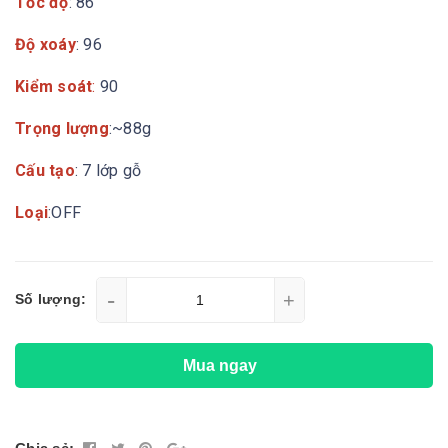
Tốc độ
: 86
Độ xoáy
: 96
Kiểm soát
:
90
Trọng lượng
:~88g
Cấu tạo
: 7 lớp gỗ
Loại
:OFF
-
+
Số lượng:
Mua ngay