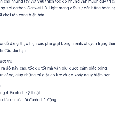
nh cho những tay vợt yêu thích tốc độ nhưng vẫn muốn duy trì 
t hợp sợi carbon, Sanwei LD Light mang đến sự cân bằng hoàn h
i chơi tấn công biến hóa.
i dễ dàng thực hiện các pha giật bóng nhanh, chuyển trạng thái 
thi đấu dài hạn.
ượt trội
o ra độ nảy cao, tốc độ tốt mà vẫn giữ được cảm giác bóng.
n công, giúp những cú giật có lực và độ xoáy nguy hiểm hơn.
i
ng điều chỉnh kỹ thuật.
p tối ưu hóa lối đánh chủ động.