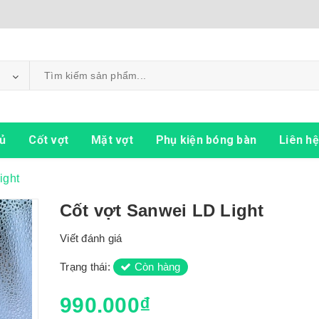
ủ
Cốt vợt
Mặt vợt
Phụ kiện bóng bàn
Liên hệ
ight
Cốt vợt Sanwei LD Light
Viết đánh giá
Trạng thái:
Còn hàng
990.000₫