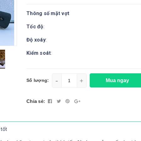
Thông số mặt vợt
Tốc độ
:
Độ xoáy
:
Kiểm soát
:
-
+
Mua ngay
Số lượng:
Chia sẻ:
 tốt