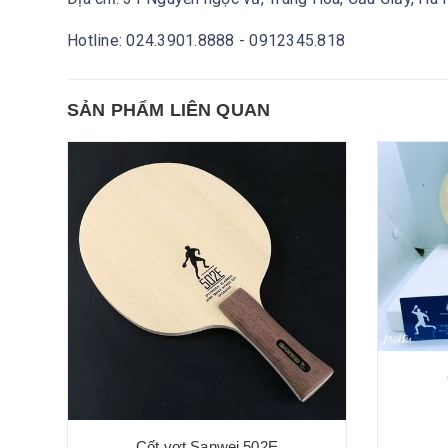
Hotline: 024.3901.8888 - 0912345.818
SẢN PHẨM LIÊN QUAN
Cốt vợt Sanwei 502E