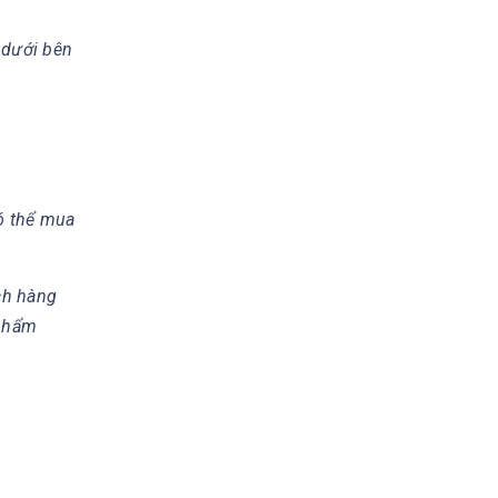
 dưới bên
có thể mua
ch hàng
 phẩm