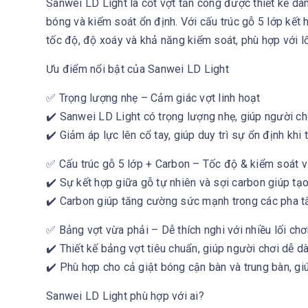
Sanwei LD Light là cốt vợt tấn công được thiết kế dà
bóng và kiểm soát ổn định. Với cấu trúc gỗ 5 lớp kế
tốc độ, độ xoáy và khả năng kiểm soát, phù hợp với lố
Ưu điểm nổi bật của Sanwei LD Light
✅ Trọng lượng nhẹ – Cảm giác vợt linh hoạt
✔️ Sanwei LD Light có trọng lượng nhẹ, giúp người chơ
✔️ Giảm áp lực lên cổ tay, giúp duy trì sự ổn định khi 
✅ Cấu trúc gỗ 5 lớp + Carbon – Tốc độ & kiểm soát v
✔️ Sự kết hợp giữa gỗ tự nhiên và sợi carbon giúp tạ
✔️ Carbon giúp tăng cường sức mạnh trong các pha tấ
✅ Bảng vợt vừa phải – Dễ thích nghi với nhiều lối chơ
✔️ Thiết kế bảng vợt tiêu chuẩn, giúp người chơi dễ dà
✔️ Phù hợp cho cả giật bóng cận bàn và trung bàn, giú
Sanwei LD Light phù hợp với ai?