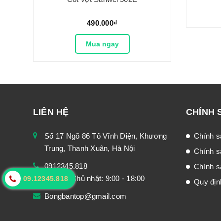
490.000₫
Mua ngay
LIÊN HỆ
CHÍNH 
Số 17 Ngõ 86 Tô Vĩnh Diện, Khương
Chính s
Trung, Thanh Xuân, Hà Nội
Chính s
0912345.818
Chính sá
Thứ 2 - Chủ nhật: 9:00 - 18:00
09.12345.818
Quy địn
Bongbantop@gmail.com