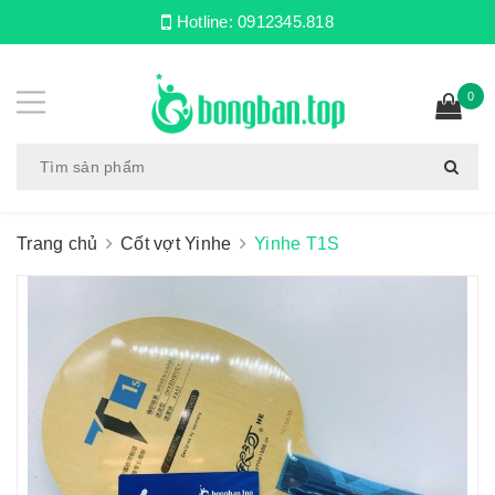
Hotline:
0912345.818
0
Trang chủ
Cốt vợt Yinhe
Yinhe T1S