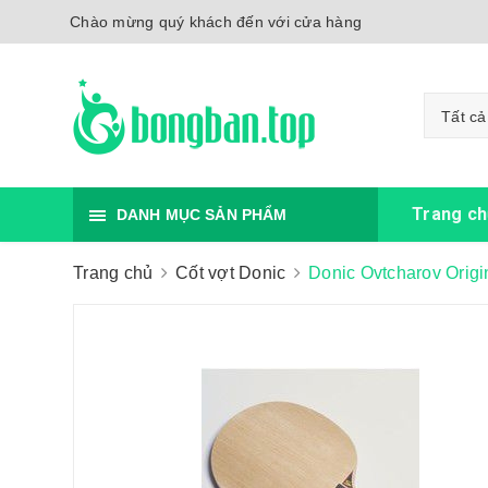
Chào mừng quý khách đến với cửa hàng
Tất cả
Trang ch
DANH MỤC SẢN PHẨM
Trang chủ
Cốt vợt Donic
Donic Ovtcharov Orig