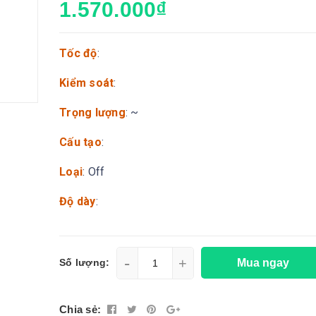
1.570.000₫
Tốc độ
:
Kiểm soát
:
Trọng lượng
: ~
Cấu tạo
:
Loại
: Off
Độ dày
:
-
+
Mua ngay
Số lượng:
Chia sẻ: