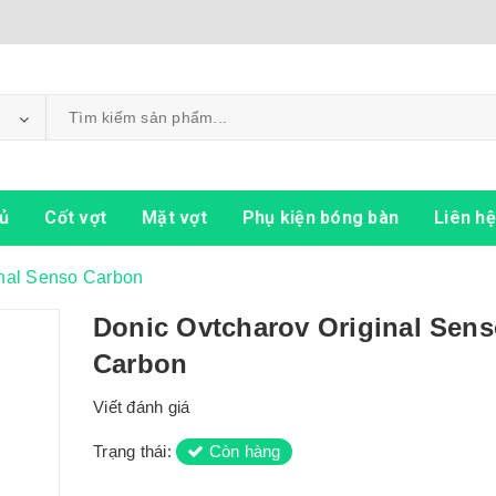
ủ
Cốt vợt
Mặt vợt
Phụ kiện bóng bàn
Liên hệ
inal Senso Carbon
Donic Ovtcharov Original Sen
Carbon
Viết đánh giá
Trạng thái:
Còn hàng