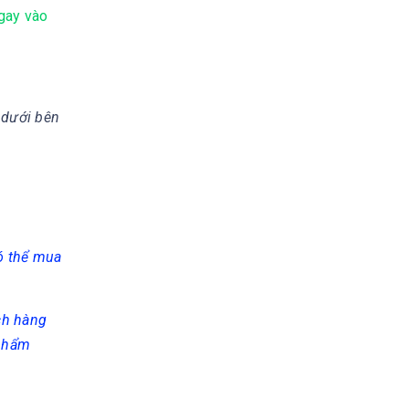
ngay vào
 dưới bên
có thể mua
ch hàng
 phẩm