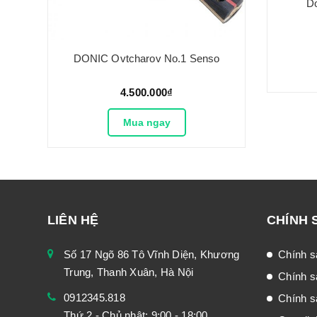
D
DONIC Ovtcharov No.1 Senso
4.500.000₫
Mua ngay
LIÊN HỆ
CHÍNH 
Số 17 Ngõ 86 Tô Vĩnh Diện, Khương
Chính s
Trung, Thanh Xuân, Hà Nội
Chính s
0912345.818
Chính sá
Thứ 2 - Chủ nhật: 9:00 - 18:00