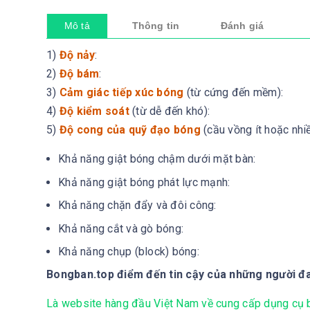
Mô tả
Thông tin
Đánh giá
1)
Độ nảy
:
2)
Độ bám
:
3)
Cảm giác tiếp xúc bóng
(từ cứng đến mềm):
4)
Độ kiểm soát
(từ dễ đến khó):
5)
Độ cong của quỹ đạo bóng
(cầu vồng ít hoặc nhiề
Khả năng giật bóng chậm dưới mặt bàn:
Khả năng giật bóng phát lực mạnh:
Khả năng chặn đẩy và đôi công:
Khả năng cắt và gò bóng:
Khả năng chụp (block) bóng:
Bongban.top điểm đến tin cậy của những người 
Là website hàng đầu Việt Nam về cung cấp dụng cụ bó