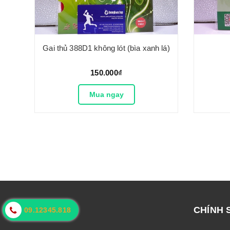
oft
Gai thủ 388D1 không lót (bìa xanh lá)
150.000₫
Mua ngay
LIÊN HỆ
CHÍNH 
09.12345.818