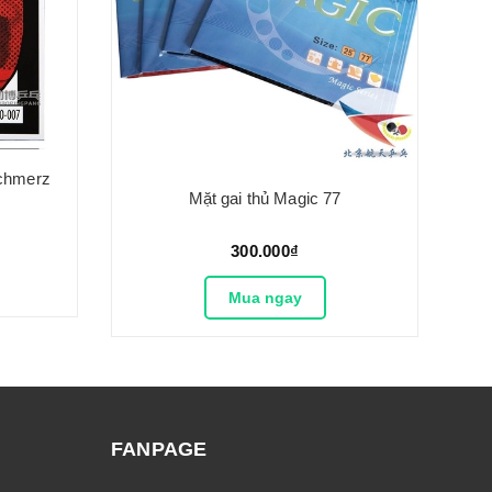
Schmerz
Mặt gai thủ Magic 77
300.000₫
Mua ngay
FANPAGE