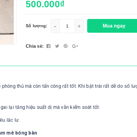
500.000₫
-
+
Mua ngay
Số lượng:
Chia sẻ:
 phòng thủ mà còn tấn công rất tốt. Khi bật trái rất dễ do số lư
ai lại tăng hiệu suất dị mà vẫn kiểm soát tốt.
u lắc lư.
đam mê bóng bàn