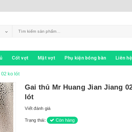
ủ
Cốt vợt
Mặt vợt
Phụ kiện bóng bàn
Liên hệ
02 ko lót
Gai thủ Mr Huang Jian Jiang 0
lót
Viết đánh giá
Trạng thái:
Còn hàng