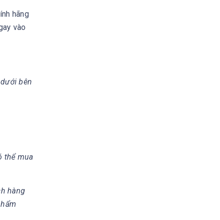
ính hãng
ngay vào
 dưới bên
có thể mua
ch hàng
 phẩm