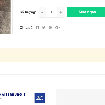
-
+
Mua ngay
Số lượng:
Chia sẻ: