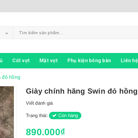
ủ
Cốt vợt
Mặt vợt
Phụ kiện bóng bàn
Liên hệ
n đỏ hồng
Giày chính hãng Swin đỏ hồng
Viết đánh giá
Trạng thái:
Còn hàng
890.000₫