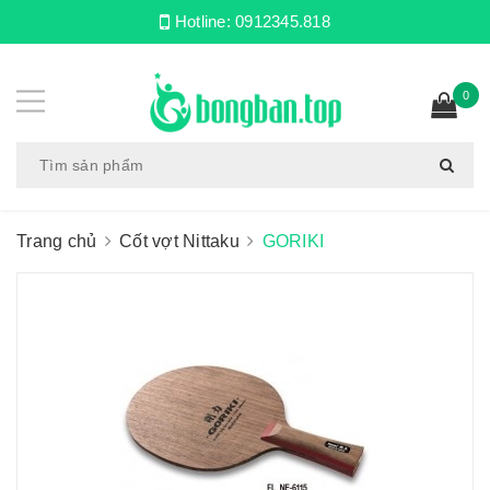
Hotline:
0912345.818
0
Trang chủ
Cốt vợt Nittaku
GORIKI