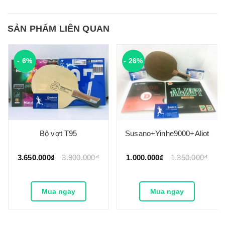
SẢN PHẨM LIÊN QUAN
- 6%
- 26%
Bộ vợt T95
Susano+Yinhe9000+Aliot
3.650.000₫
3.900.000₫
1.000.000₫
1.350.000₫
Mua ngay
Mua ngay