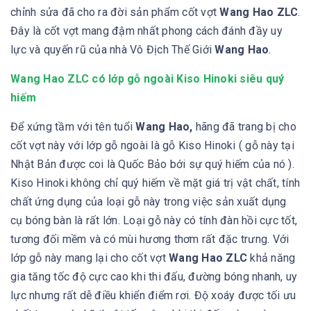
chỉnh sửa đã cho ra đời sản phẩm cốt vợt
Wang Hao ZLC
.
Đây là cốt vợt mang đậm nhất phong cách đánh đầy uy
lực và quyến rũ của nhà Vô Địch Thế Giới
Wang Hao
.
Wang Hao ZLC có lớp gỗ ngoài Kiso Hinoki siêu quý
hiếm
Để xứng tầm với tên tuổi
Wang Hao,
hãng đã trang bị cho
cốt vợt này với lớp gỗ ngoài là gỗ Kiso Hinoki ( gỗ này tại
Nhật Bản được coi là Quốc Bảo bới sự quý hiếm của nó ).
Kiso Hinoki không chỉ quý hiếm về mặt giá trị vật chất, tính
chất ứng dụng của loại gỗ này trong việc sản xuất dụng
cụ bóng bàn là rất lớn. Loại gỗ này có tính đàn hồi cực tốt,
tương đối mềm và có mùi hương thơm rất đặc trưng. Với
lớp gỗ này mang lại cho cốt vợt
Wang Hao ZLC
khả năng
gia tăng tốc độ cực cao khi thi đấu, đường bóng nhanh, uy
lực nhưng rất dễ điều khiển điểm rơi. Độ xoáy được tối ưu