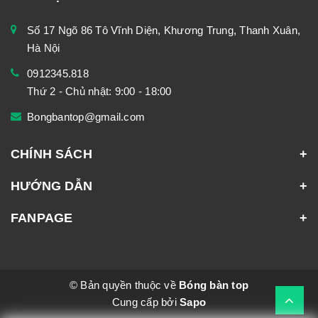
Số 17 Ngõ 86 Tô Vĩnh Diện, Khương Trung, Thanh Xuân,
Hà Nội
0912345.818
Thứ 2 - Chủ nhật: 9:00 - 18:00
Bongbantop@gmail.com
CHÍNH SÁCH
HƯỚNG DẪN
FANPAGE
© Bản quyền thuộc về
Bóng bàn top
Cung cấp bởi
Sapo