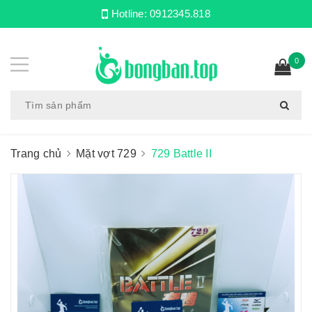
Hotline:
0912345.818
0
Trang chủ
Mặt vợt 729
729 Battle II