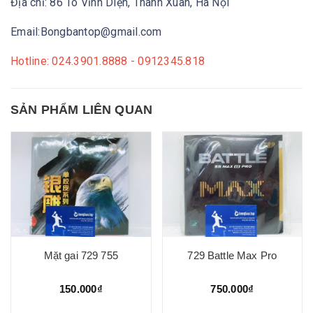
Địa chỉ: 86 Tô Vĩnh Diện, Thanh Xuân, Hà Nội
Email:Bongbantop@gmail.com
Hotline: 024.3901.8888 - 0912345.818
SẢN PHẨM LIÊN QUAN
Mặt gai 729 755
729 Battle Max Pro
150.000₫
750.000₫