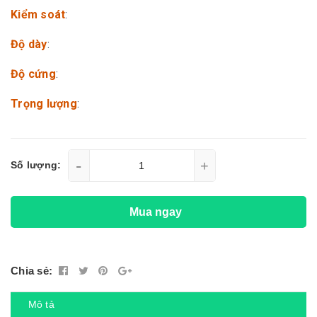
Kiểm soát
:
Độ dày
:
Độ cứng
:
Trọng lượng
:
-
+
Số lượng:
Mua ngay
Chia sẻ:
Mô tả