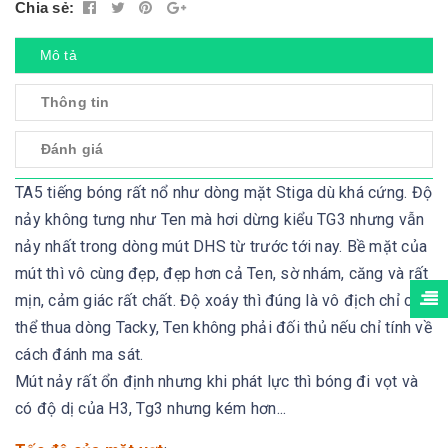
Chia sẻ:
Mô tả
Thông tin
Đánh giá
TA5 tiếng bóng rất nổ như dòng mặt Stiga dù khá cứng. Độ
nảy không tưng như Ten mà hơi dừng kiểu TG3 nhưng vẫn
nảy nhất trong dòng mút DHS từ trước tới nay. Bề mặt của
mút thì vô cùng đẹp, đẹp hơn cả Ten, sờ nhám, căng và rất
mịn, cảm giác rất chất. Độ xoáy thì đúng là vô địch chỉ có
thể thua dòng Tacky, Ten không phải đối thủ nếu chỉ tính về
cách đánh ma sát.
Mút nảy rất ổn định nhưng khi phát lực thì bóng đi vọt và
có độ dị của H3, Tg3 nhưng kém hơn...