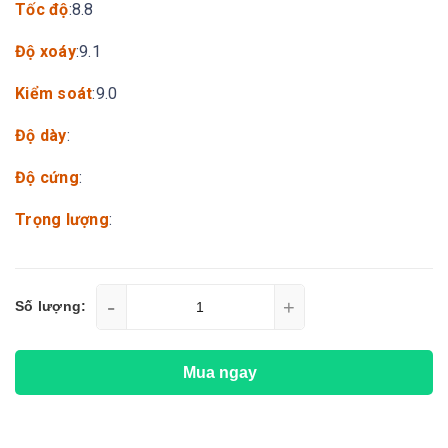
Tốc độ
:8.8
Độ xoáy
:9.1
Kiểm soát
:9.0
Độ dày
:
Độ cứng
:
Trọng lượng
:
-
+
Số lượng:
Mua ngay