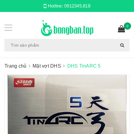
Hotline:
0912345.818
0
Trang chủ
Mặt vợt DHS
DHS TinARC 5