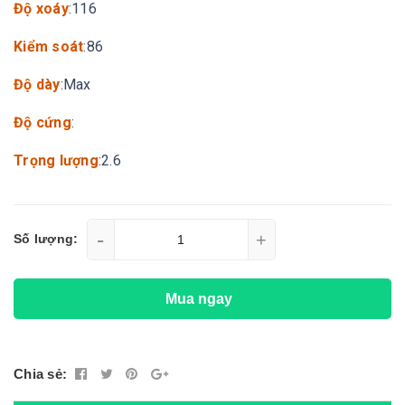
Độ xoáy
:116
Kiểm soát
:86
Độ dày
:Max
Độ cứng
:
Trọng lượng
:2.6
-
+
Số lượng:
Mua ngay
Chia sẻ: