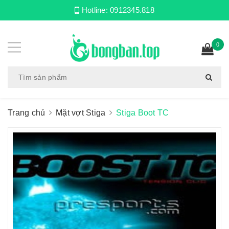
Hotline:
0912345.818
0
Trang chủ
Mặt vợt Stiga
Stiga Boot TC