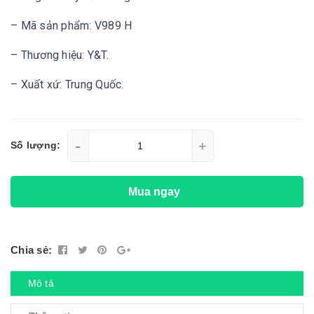
– Mã sản phẩm: V989 H
– Thương hiệu: Y&T.
– Xuất xứ: Trung Quốc.
-
+
Số lượng:
Mua ngay
Chia sẻ:
Mô tả