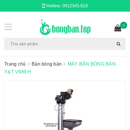
Hotline:
0912345.818
0
Trang chủ
Bàn bóng bàn
MÁY BẮN BÓNG BÀN
Y&T V989 H