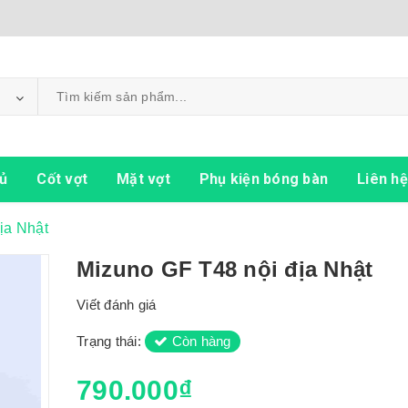
ủ
Cốt vợt
Mặt vợt
Phụ kiện bóng bàn
Liên hệ
ịa Nhật
Mizuno GF T48 nội địa Nhật
Viết đánh giá
Trạng thái:
Còn hàng
790.000₫