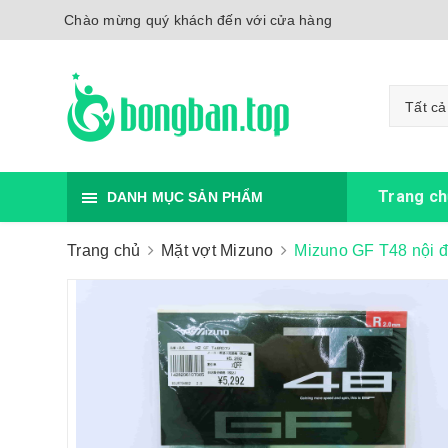
Chào mừng quý khách đến với cửa hàng
Tất cả
Trang ch
DANH MỤC SẢN PHẨM
Trang chủ
Mặt vợt Mizuno
Mizuno GF T48 nội đ