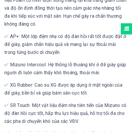
liệu Foam có hình lượn sóng mang lại khả năng giảm chấn
và độ ổn định đồng thời tạo nên cảm giác nhẹ nhàng tối
đa khi tiếp xúc với mặt sân. Hạn chế gây ra chấn thương
không đáng có.
✅ AP+: Một lớp đệm nhẹ có độ đàn hồi rất tốt được đặt ở
đế giày, giảm chấn hiệu quả và mang lại sự thoải mái
trong từng bước di chuyển.
✅ Mizuno Intercool: Hệ thống lỗ thoáng khí ở đế giày giúp
người đi luôn cảm thấy khô thoáng, thoải mái.
✅ XG Rubber: Cao su XG được áp dụng ở mặt ngoài của
đế giày, bền bỉ và giúp bám sân cực tốt.
✅ SR Touch: Một vật liệu đệm nhẹ tiên tiến của Mizuno có
độ đàn hồi cực tốt, hấp thu lực hiệu quả, hỗ trợ tối đa cho
các pha di chuyển khó của các VĐV.