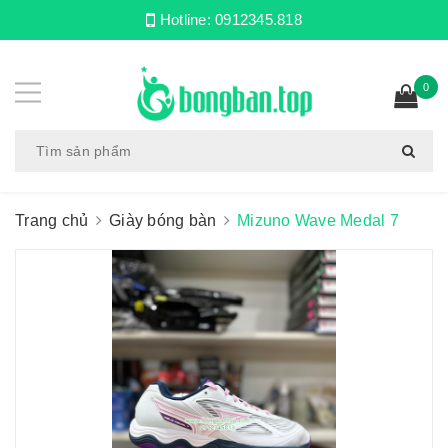
Hotline:
0912345.818
0
Trang chủ
Giày bóng bàn
Mizuno Wave Medal 7