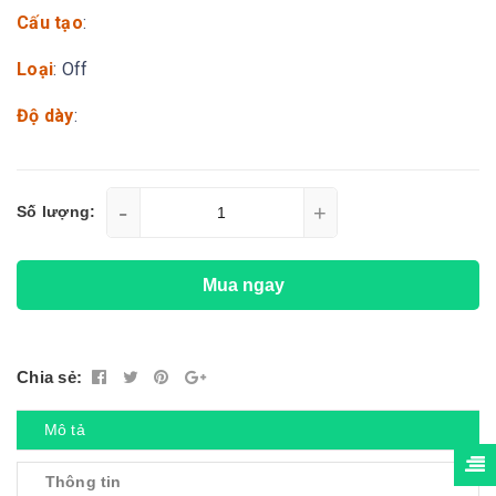
Cấu tạo
:
Loại
: Off
Độ dày
:
-
+
Số lượng:
Mua ngay
Chia sẻ:
Mô tả
Thông tin