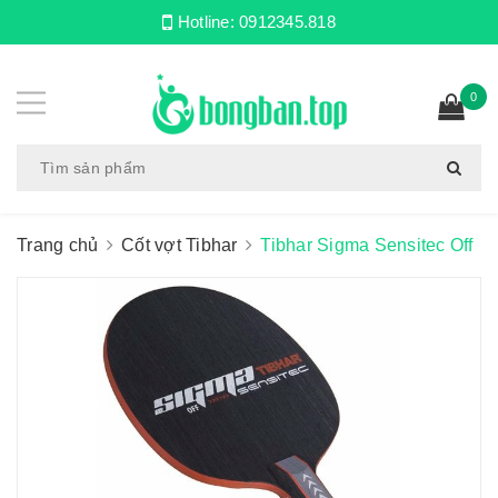
Hotline:
0912345.818
0
Trang chủ
Cốt vợt Tibhar
Tibhar Sigma Sensitec Off