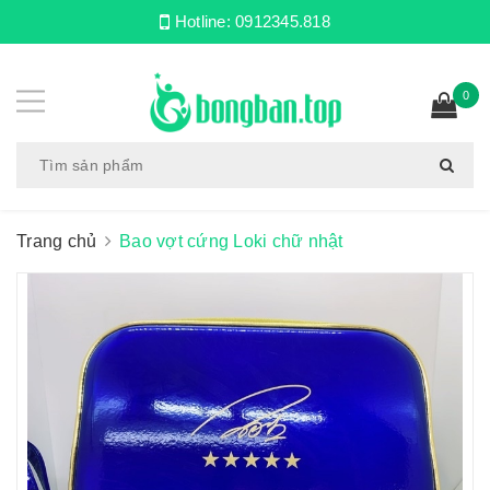
Hotline:
0912345.818
0
Trang chủ
Bao vợt cứng Loki chữ nhật