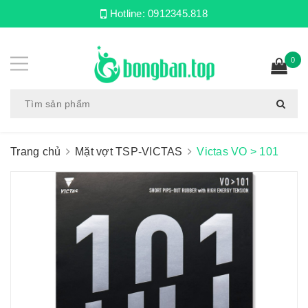
Hotline:
0912345.818
0
Trang chủ
Mặt vợt TSP-VICTAS
Victas VO > 101