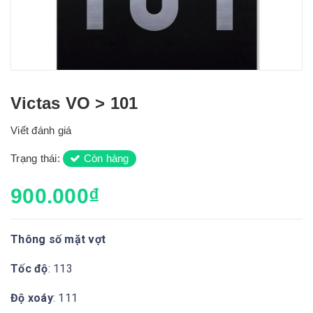
Victas VO > 101
Viết đánh giá
Trạng thái:
Còn hàng
900.000₫
Thông số mặt vợt
Tốc độ
: 113
Độ xoáy
: 111