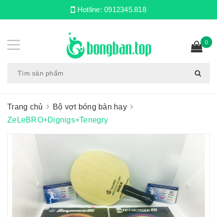
Hotline:
0912345.818
0
Trang chủ
Bộ vợt bóng bàn hay
ZeLeBRO+Dignigs+Tenegry