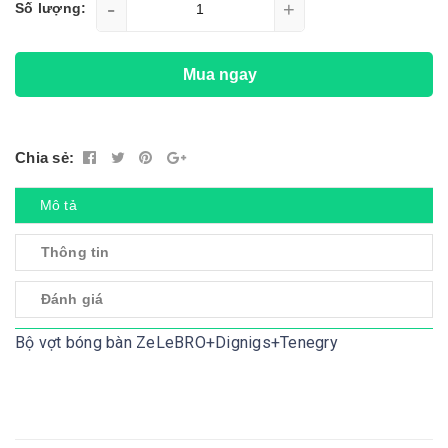
-
+
Số lượng:
Mua ngay
Chia sẻ:
Mô tả
Thông tin
Đánh giá
Bộ vợt bóng bàn ZeLeBRO+Dignigs+Tenegry