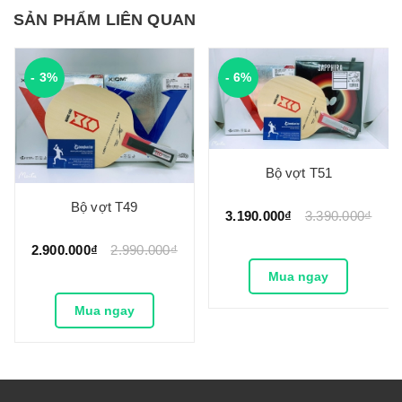
SẢN PHẨM LIÊN QUAN
- 3%
- 6%
Bộ vợt T51
Bộ vợt T49
3.190.000₫
3.390.000₫
2.900.000₫
2.990.000₫
Mua ngay
Mua ngay