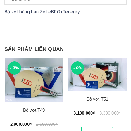
Bộ vợt bóng bàn ZeLeBRO+Tenegry
SẢN PHẨM LIÊN QUAN
- 3%
- 6%
Bộ vợt T51
Bộ vợt T49
3.190.000₫
3.390.000₫
2.900.000₫
2.990.000₫