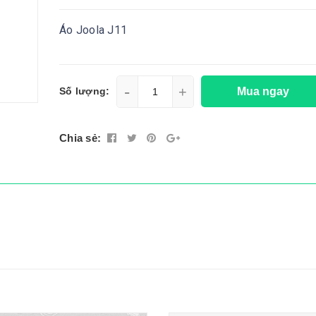
Áo Joola J11
-
+
Mua ngay
Số lượng:
Chia sẻ: