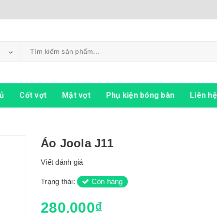
ủ
Cốt vợt
Mặt vợt
Phụ kiện bóng bàn
Liên hệ
Áo Joola J11
Viết đánh giá
Trạng thái:
Còn hàng
280.000₫