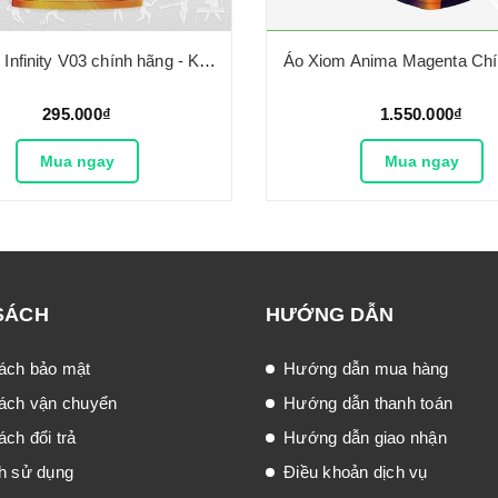
Áo Vloop Infinity V03 chính hãng - Không cổ
Áo Xiom Anima Magenta Ch
295.000₫
1.550.000₫
Mua ngay
Mua ngay
SÁCH
HƯỚNG DẪN
ách bảo mật
Hướng dẫn mua hàng
ách vận chuyển
Hướng dẫn thanh toán
ch đổi trả
Hướng dẫn giao nhận
h sử dụng
Điều khoản dịch vụ