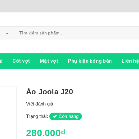
ủ
Cốt vợt
Mặt vợt
Phụ kiện bóng bàn
Liên hệ
Áo Joola J20
Viết đánh giá
Trạng thái:
Còn hàng
280.000₫