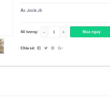
Áo Joola J6
-
+
Mua ngay
Số lượng:
Chia sẻ: