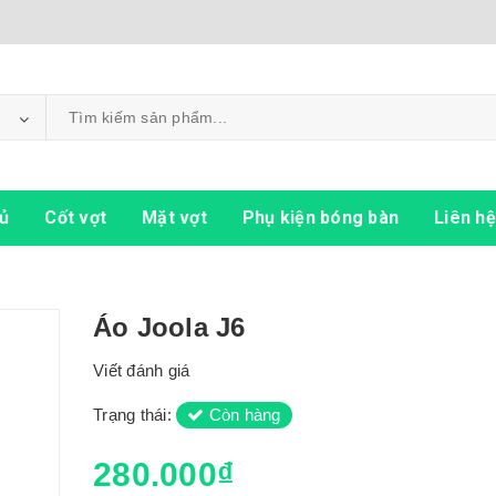
ủ
Cốt vợt
Mặt vợt
Phụ kiện bóng bàn
Liên hệ
Áo Joola J6
Viết đánh giá
Trạng thái:
Còn hàng
280.000₫