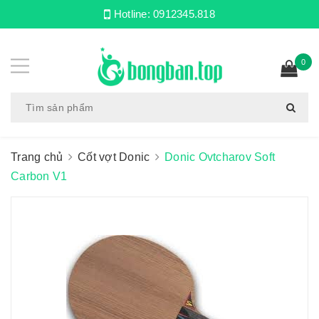
Hotline:
0912345.818
0
Trang chủ
Cốt vợt Donic
Donic Ovtcharov Soft
Carbon V1