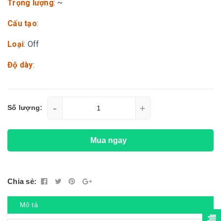
Trọng lượng
: ~
Cấu tạo
:
Loại
: Off
Độ dày
:
-
+
Số lượng:
Mua ngay
Chia sẻ:
Mô tả