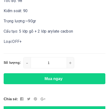
Tốc độ: 98
Kiểm soát: 90
Trọng lượng:~90gr
Cấu tạo: 5 lớp gỗ + 2 lớp arylate cacbon
Loại:OFF+
-
+
Số lượng:
Mua ngay
Chia sẻ: