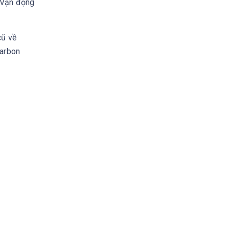
c Vận động
cũ về
Carbon