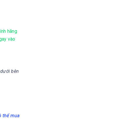
ính hãng
ngay vào
 dưới bên
có thể mua