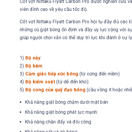
Cốt vợt Nittaku Flyatt Carbon Pro được nghiên cứu v
viên đỉnh cao về yêu cầu tốc độ.
Cốt vợt Nittaku Flyatt Carbon Pro hội tụ đầy đủ các t
những cú giật bóng ổn định và đầy uy lực cộng với s
giúp người chơi vẫn có thể duy trì lực khi đánh ở cự ly
1)
Độ nảy
:
2)
Độ bám
:
3)
Cảm giác tiếp xúc bóng
(từ cứng đến mềm):
4)
Độ kiểm soát
(từ dễ đến khó):
5)
Độ cong của quỹ đạo bóng
(cầu vồng ít hoặc nhiề
Khả năng giật bóng chậm dưới mặt bàn:
Khả năng giật bóng phát lực mạnh:
Khả năng chặn đẩy và đôi công:
Khả năng cắt và gò bóng: