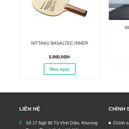
N
NITTAKU BASALTEC INNER
5.900.000₫
Mua ngay
LIÊN HỆ
CHÍNH 
Số 17 Ngõ 86 Tô Vĩnh Diện, Khương
Chính s