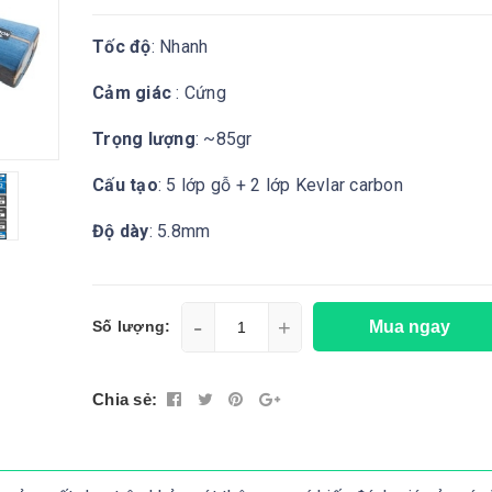
Tốc độ
: Nhanh
Cảm giác
: Cứng
Trọng lượng
: ~85gr
Cấu tạo
: 5 lớp gỗ + 2 lớp Kevlar carbon
Độ dày
: 5.8mm
-
+
Mua ngay
Số lượng:
Chia sẻ: