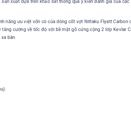
à sản xuất dựa trên khảo sát thông qua ý kiến đánh giá của cá
ính năng ưu việt vốn có của dòng cốt vợt Nittaku Flyatt Carbon 
ự tăng cường về tốc độ với bề mặt gỗ cứng cộng 2 lớp Kevlar 
 xa bàn.
u):