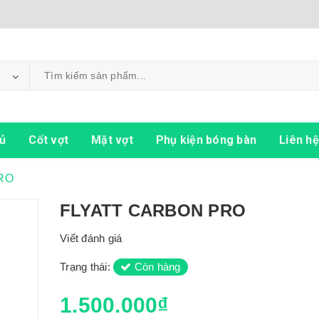
ủ
Cốt vợt
Mặt vợt
Phụ kiện bóng bàn
Liên hệ
RO
FLYATT CARBON PRO
Viết đánh giá
Trạng thái:
Còn hàng
1.500.000₫