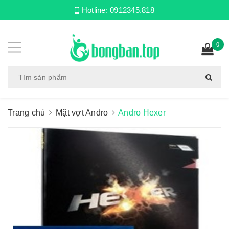
Hotline:
0912345.818
0
Trang chủ
Mặt vợt Andro
Andro Hexer