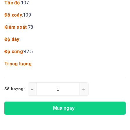
Tốc độ
:107
Độ xoáy
:109
Kiểm soát
:78
Độ dày
:
Độ cứng
:47.5
Trọng lượng
:
-
+
Số lượng:
Mua ngay