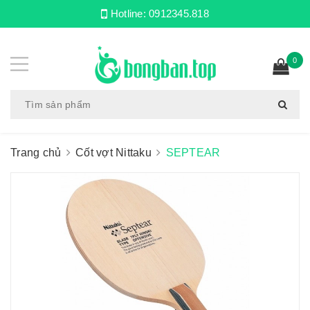
Hotline:
0912345.818
0
Trang chủ
Cốt vợt Nittaku
SEPTEAR