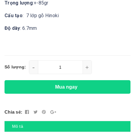
Trọng lượng
:+-85gr
Cấu tạo
: 7 lớp gỗ Hinoki
Độ dày
: 6.7mm
-
+
Số lượng:
Mua ngay
Chia sẻ:
Mô tả