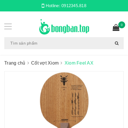
Hotline:
0912345.818
0
Trang chủ
Cốt vợt Xiom
Xiom Feel AX