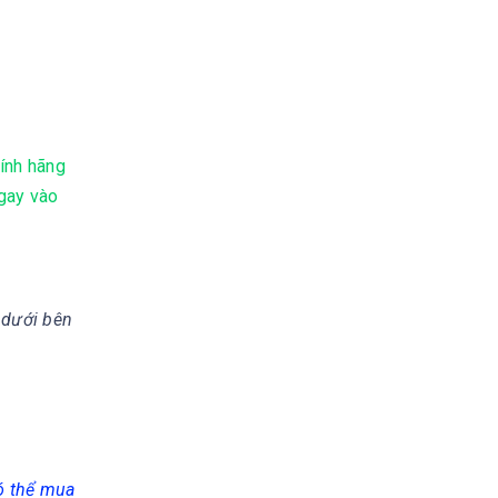
ính hãng
ngay vào
 dưới bên
có thể mua