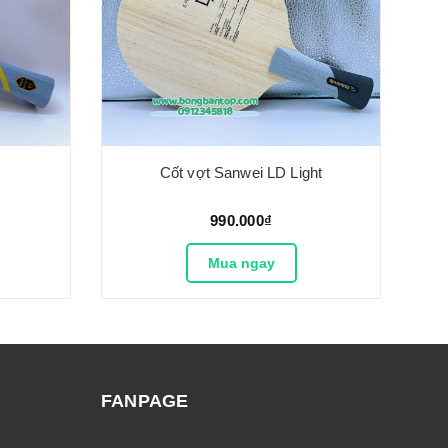
Cốt vợt Sanwei LD Light
990.000₫
Mua ngay
FANPAGE