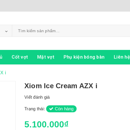
ủ
Cốt vợt
Mặt vợt
Phụ kiện bóng bàn
Liên hệ
X i
Xiom Ice Cream AZX i
Viết đánh giá
Trạng thái:
Còn hàng
5.100.000₫