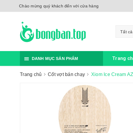
Chào mừng quý khách đến với cửa hàng
Tất cả
Trang ch
DANH MỤC SẢN PHẨM
Trang chủ
Cốt vợt bán chạy
Xiom Ice Cream AZ