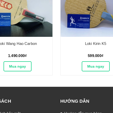
oki Wang Hao Carbon
Loki Kirin K5
1.490.000₫
599.000₫
Mua ngay
Mua ngay
SÁCH
HƯỚNG DẪN