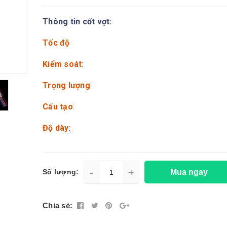
Thông tin cốt vợt:
Tốc độ
Kiểm soát
:
Trọng lượng
:
Cấu tạo
:
Độ dày
:
-
+
Mua ngay
Số lượng:
Chia sẻ: