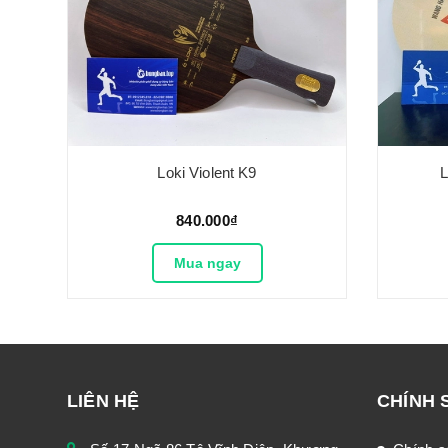
Loki Violent K9
L
840.000₫
Mua ngay
LIÊN HỆ
CHÍNH 