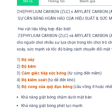
Mô tả
Thông tin
Đánh giá
ZHEPHYLIUM CARBON (ZLC) x ARYLATE CARBON (A
SỰ CÂN BẰNG HOÀN HẢO CỦA HIỆU SUẤT & SỨC 
Hai vật liệu tổng hợp đặc biệt:
ZEPHYLIUM CARBON (ZLC) và ARYLATE CARBON (ALC), 
cho người chơi nhiều sự lựa chọn trong khi chơi trò c
xoáy, sức mạnh và tốc độ bằng cách chuyển đổi mặt t
1)
Độ nảy
:
2)
Độ bám
:
3)
Cảm giác tiếp xúc bóng
(từ cứng đến mềm):
4)
Độ kiểm soát
(từ dễ đến khó):
5)
Độ cong của quỹ đạo bóng
(cầu vồng ít hoặc nhiề
Khả năng giật bóng chậm dưới mặt bàn:
Khả năng giật bóng phát lực mạnh: