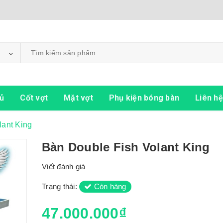
ủ
Cốt vợt
Mặt vợt
Phụ kiện bóng bàn
Liên hệ
lant King
Bàn Double Fish Volant King
Viết đánh giá
Trạng thái:
Còn hàng
47.000.000₫