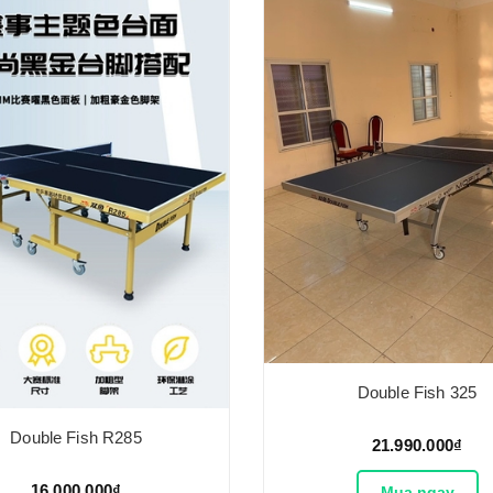
Double Fish 325
Double Fish R285
21.990.000₫
16.000.000₫
Mua ngay