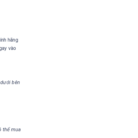
ính hãng
ngay vào
 dưới bên
có thể mua