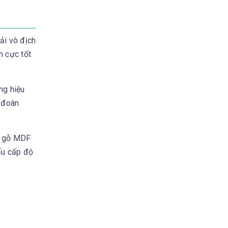
ải vô địch
h cực tốt
ng hiệu
n đoàn
ng gỗ MDF
ấu cấp độ