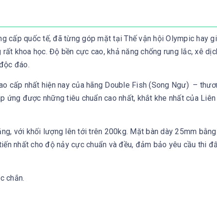
 cấp quốc tế, đã từng góp mặt tại Thế vận hội Olympic hay gi
 rất khoa học. Độ bền cực cao, khả năng chống rung lắc, xê dịc
 độc đáo.
cao cấp nhất hiện nay của hãng Double Fish (Song Ngư) – thươ
áp ứng được những tiêu chuẩn cao nhất, khắt khe nhất của Liê
 nặng, với khối lượng lên tới trên 200kg. Mặt bàn dày 25mm bằ
tiến nhất cho độ nảy cực chuẩn và đều, đảm bảo yêu cầu thi đ
ắc chắn.