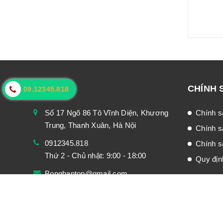
LIÊN HỆ
CHÍNH 
09.12345.818
Số 17 Ngõ 86 Tô Vĩnh Diện, Khương
Chính s
Trung, Thanh Xuân, Hà Nội
Chính s
0912345.818
Chính sá
Thứ 2 - Chủ nhật: 9:00 - 18:00
Quy địn
Bongbantop@gmail.com
© Bản quyền thuộc về
Bóng bàn top
|
Cung cấp bởi
Sa