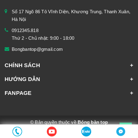
Số 17 Ngõ 86 Tô Vĩnh Diện, Khương Trung, Thanh Xuân,
Hà Nội
0912345.818
Thứ 2 - Chủ nhật: 9:00 - 18:00
Bongbantop@gmail.com
CHÍNH SÁCH
HƯỚNG DẪN
FANPAGE
© Bản quyền thuộc về
Bóng bàn top
Cung cấp bởi
Sapo