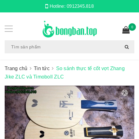
Hotline:
0912345.818
0
Trang chủ
Tin tức
So sánh thực tế cốt vợt Zhang
Jike ZLC và Timoboll ZLC