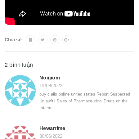
Chia sẻ:
2 bình luận
Noigiom
19/09/2022
buy cialis online united states Report Suspected
Unlawful Sales of Pharmaceutical Drugs on the
Internet
Hewarrime
30/06/2022