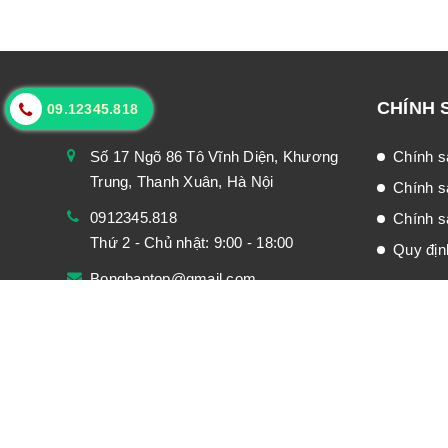
LIÊN HỆ
CHÍNH 
09.12345.818
Số 17 Ngõ 86 Tô Vĩnh Diện, Khương
Chính s
Trung, Thanh Xuân, Hà Nội
Chính s
0912345.818
Chính sá
Thứ 2 - Chủ nhật: 9:00 - 18:00
Quy địn
Bongbantop@gmail.com
© Bản quyền thuộc về
Bóng bàn top
|
Cung cấp bởi
Sa