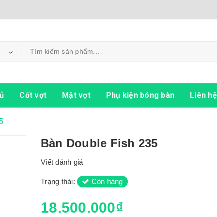
ủ
Cốt vợt
Mặt vợt
Phụ kiện bóng bàn
Liên hệ
5
Bàn Double Fish 235
Viết đánh giá
Trạng thái:
Còn hàng
18.500.000₫